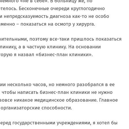
немного «не в себе». В больницу же, по
отелось. Бесконечные очереди круглогодично
 непредсказуемость диагноза как-то не особо
менно – показаться на осмотр у хирурга.
вительными, поэтому все-таки пришлось показаться
линику, а в частную клинику. На основании
торую я назвал «бизнес-план клиники».
и несколько часов, но немного разобрался в ее
ь: чтобы написать бизнес-план клиники не нужно
 вовсе никакое медицинское образование. Главное
 организаторские способности.
еред государственными учреждениями, я хотел бы