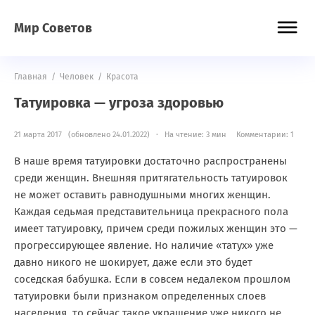
Мир Советов
Главная
/
Человек
/
Красота
Татуировка — угроза здоровью
21 марта 2017 (обновлено 24.01.2022) · На чтение: 3 мин
Комментарии: 1
В наше время татуировки достаточно распространены
среди женщин. Внешняя притягательность татуировок
не может оставить равнодушными многих женщин.
Каждая седьмая представительница прекрасного пола
имеет татуировку, причем среди пожилых женщин это —
прогрессирующее явление. Но наличие «татух» уже
давно никого не шокирует, даже если это будет
соседская бабушка. Если в совсем недалеком прошлом
татуировки были признаком определенных слоев
населения, то сейчас такое украшение уже никого не